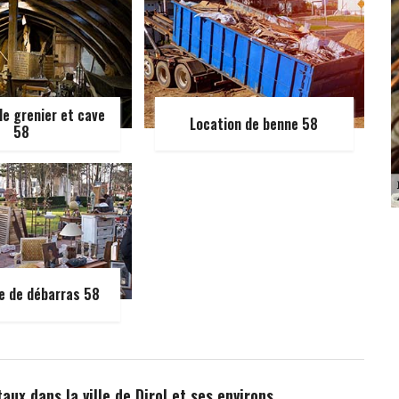
e grenier et cave
Location de benne 58
58
e de débarras 58
aux dans la ville de Dirol et ses environs