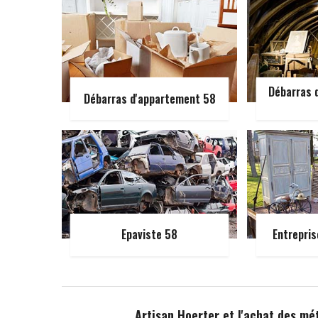
Débarras d
Débarras d'appartement 58
Epaviste 58
Entrepris
Artisan Hoerter et l'achat des mét