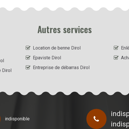
Autres services
Location de benne Dirol
Enl
Epaviste Dirol
Ach
ol
Entreprise de débarras Dirol
 Dirol
indis
indisponible
indis