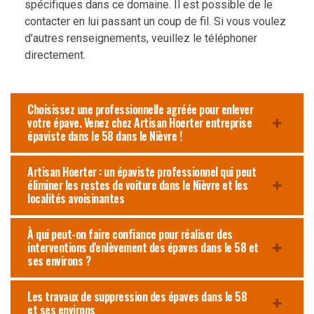
spécifiques dans ce domaine. Il est possible de le
contacter en lui passant un coup de fil. Si vous voulez
d'autres renseignements, veuillez le téléphoner
directement.
Choisissez une professionnelle agréée pour enlever
votre épave. Venez chez Artisan Hoerter entreprise
épaviste dans le 58 dans le Nièvre !
Artisan Hoerter : un épaviste professionnel qui peut
éliminer les restes de voiture dans le Nièvre et les
localités avoisinantes
À qui peut-on faire confiance pour réaliser des
interventions d'enlèvement des épaves dans le 58 et
ses environs ?
Les travaux de suppression des épaves dans le 58
et ses environs