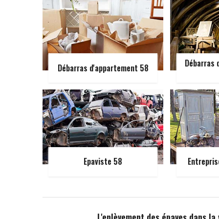
Débarras d
Débarras d'appartement 58
Epaviste 58
Entrepris
L'enlèvement des épaves dans la 