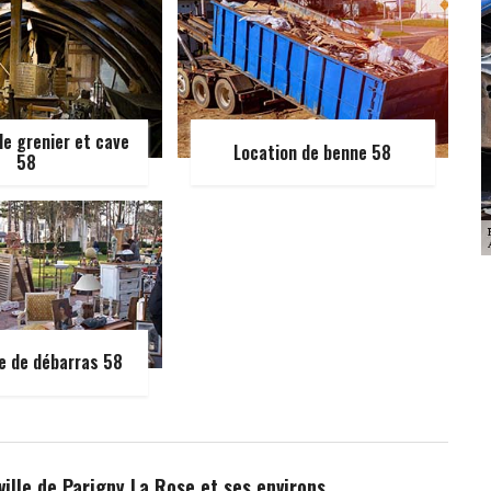
e grenier et cave
Location de benne 58
58
e de débarras 58
ville de Parigny La Rose et ses environs