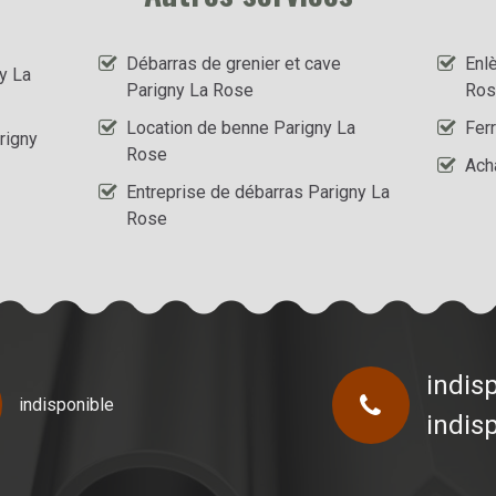
Débarras de grenier et cave
Enl
y La
Parigny La Rose
Ros
Location de benne Parigny La
Ferr
rigny
Rose
Ach
Entreprise de débarras Parigny La
Rose
indis
indisponible
indis