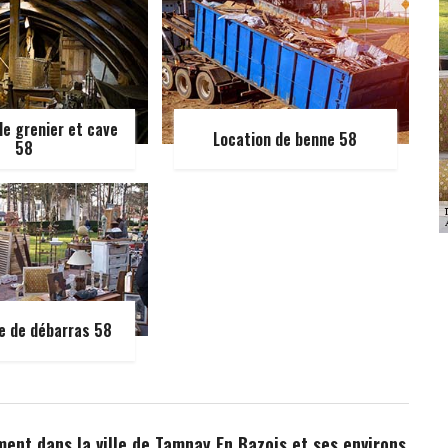
e grenier et cave
Location de benne 58
58
e de débarras 58
ent dans la ville de Tamnay En Bazois et ses environs