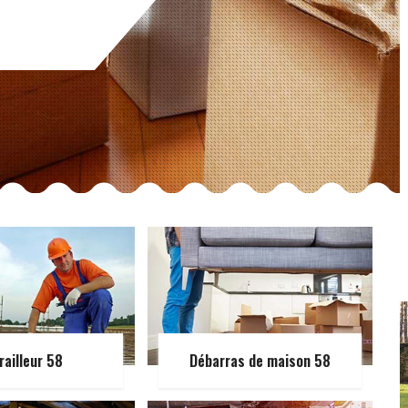
railleur 58
Débarras de maison 58