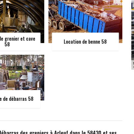
e grenier et cave
Location de benne 58
58
e de débarras 58
 débarras des greniers à Arleuf dans le 58430 et ses