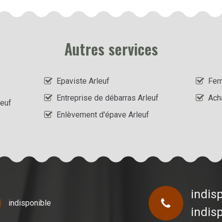
Autres services
Epaviste Arleuf
Ferr
Entreprise de débarras Arleuf
Ach
leuf
Enlèvement d'épave Arleuf
indis
indisponible
indis