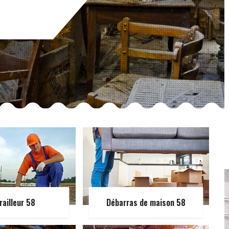
railleur 58
Débarras de maison 58