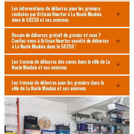
Les interventions de débarras pour les greniers
réalisées par Artisan Hoerter à La Nocle Maulaix
dans le 58250 et ses environs
Besoin de débarras gratuit de grenier et cave ?
Confiez-vous à Artisan Hoerter société de débarras
à La Nocle Maulaix dans le 58250 !
Les travaux de débarras des caves dans la ville de La
Nocle Maulaix et ses environs
Les travaux de débarras pour les greniers dans la
ville de La Nocle Maulaix et ses environs