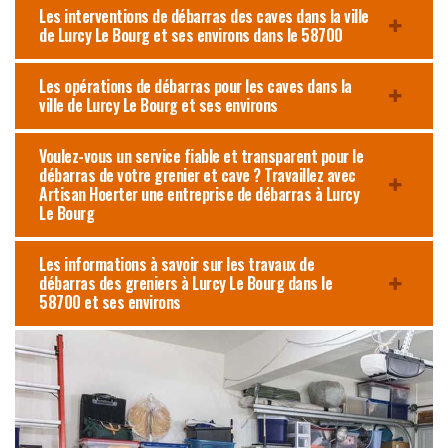
Les interventions de débarras des caves dans la ville
de Lurcy Le Bourg et ses environs dans le 58700
Les opérations de débarras pour les caves dans la
ville de Lurcy Le Bourg et ses environs
Voulez-vous un service fiable et transparent pour le
débarras de votre grenier et cave ? Travaillez avec
Artisan Hoerter une entreprise de débarras à Lurcy
Le Bourg
Les informations à savoir sur les travaux de
débarras des greniers à Lurcy Le Bourg dans le
58700 et ses environs