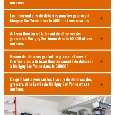
environs
Les interventions de débarras pour les greniers à
Marigny Sur Yonne dans le 58800 et ses environs
Artisan Hoerter et le travail de débarras des
greniers à Marigny Sur Yonne dans le 58800 et ses
environs
Besoin de débarras gratuit de grenier et cave ?
Confiez-vous à Artisan Hoerter société de débarras
à Marigny Sur Yonne dans le 58800 !
Ce qu'il faut savoir sur les travaux de débarras des
greniers dans la ville de Marigny Sur Yonne et ses
environs