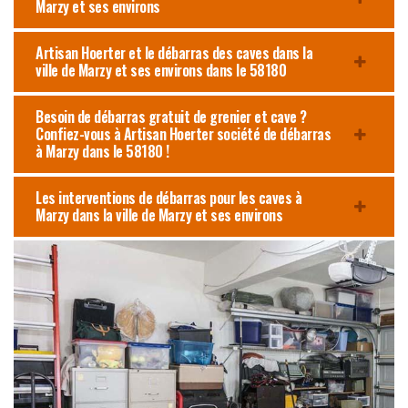
Marzy et ses environs
Artisan Hoerter et le débarras des caves dans la
ville de Marzy et ses environs dans le 58180
Besoin de débarras gratuit de grenier et cave ?
Confiez-vous à Artisan Hoerter société de débarras
à Marzy dans le 58180 !
Les interventions de débarras pour les caves à
Marzy dans la ville de Marzy et ses environs