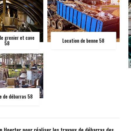
e grenier et cave
Location de benne 58
58
e de débarras 58
an Hoerter pour réaliser les travaux de débarras des