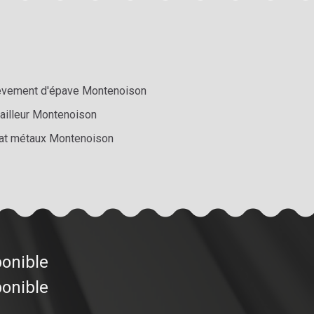
èvement d'épave Montenoison
railleur Montenoison
at métaux Montenoison
ponible
ponible