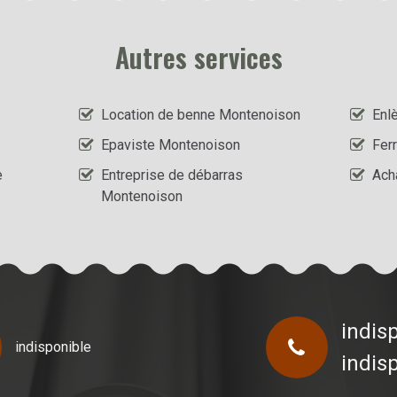
Autres services
Location de benne Montenoison
Enl
Epaviste Montenoison
Fer
e
Entreprise de débarras
Ach
Montenoison
indis
indisponible
indis