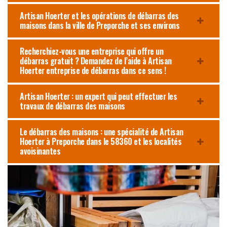
Artisan Hoerter et les opérations de débarras des
maisons dans la ville de Preporche et ses environs
Recherchiez-vous une entreprise qui offre un
débarras gratuit ? Demandez de l’aide à Artisan
Hoerter entreprise de débarras dans ce sens !
Artisan Hoerter : un expert qui peut effectuer les
travaux de débarras des maisons
Le débarras des maisons : une spécialité de Artisan
Hoerter à Preporche dans le 58360 et les localités
avoisinantes