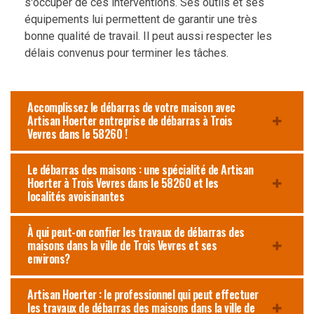
s'occuper de ces interventions. Ses outils et ses
équipements lui permettent de garantir une très
bonne qualité de travail. Il peut aussi respecter les
délais convenus pour terminer les tâches.
Accomplissez le débarras de votre maison avec
Artisan Hoerter entreprise de débarras à Trois
Vevres dans le 58260 !
Le débarras des maisons : une spécialité de Artisan
Hoerter à Trois Vevres dans le 58260 et les
localités avoisinantes
À qui peut-on confier les travaux de débarras des
maisons dans la ville de Trois Vevres et ses
environs?
Artisan Hoerter : le professionnel qui peut effectuer
les travaux de débarras des maisons dans la ville de