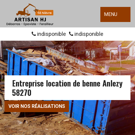
MENU
indisponible
indisponible
Entreprise location de benne Anlezy
58270
VOIR NOS RÉALISATIONS