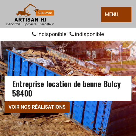
MENU
indisponible
indisponible
Entreprise location de benne Bulcy
58400
VOIR NOS RÉALISATIONS