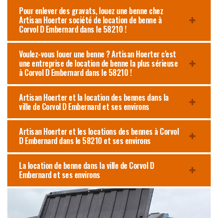
Pour enlever des gravats, louez une benne chez
Artisan Hoerter société de location de benne à
Corvol D Embernard dans le 58210 !
Voulez-vous louer une benne ? Artisan Hoerter c’est
une entreprise de location de benne la plus sérieuse
à Corvol D Embernard dans le 58210 !
Artisan Hoerter et la location des bennes dans la
ville de Corvol D Embernard et ses environs
Artisan Hoerter et les locations des bennes à Corvol
D Embernard dans le 58210 et ses environs
La location de benne dans la ville de Corvol D
Embernard et ses environs