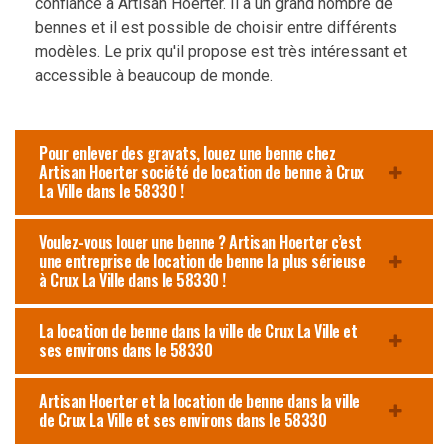
confiance à Artisan Hoerter. Il a un grand nombre de
bennes et il est possible de choisir entre différents
modèles. Le prix qu'il propose est très intéressant et
accessible à beaucoup de monde.
Pour enlever des gravats, louez une benne chez
Artisan Hoerter société de location de benne à Crux
La Ville dans le 58330 !
Voulez-vous louer une benne ? Artisan Hoerter c’est
une entreprise de location de benne la plus sérieuse
à Crux La Ville dans le 58330 !
La location de benne dans la ville de Crux La Ville et
ses environs dans le 58330
Artisan Hoerter et la location de benne dans la ville
de Crux La Ville et ses environs dans le 58330