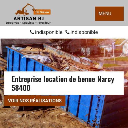
MENU
indisponible
indisponible
Entreprise location de benne Narcy
58400
VOIR NOS RÉALISATIONS