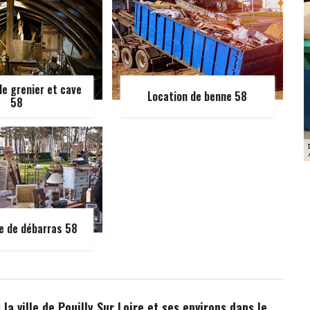
e grenier et cave
Location de benne 58
58
e de débarras 58
la ville de Pouilly Sur Loire et ses environs dans le