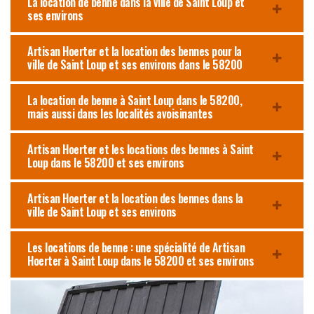
La location de benne dans la ville de Saint Loup et
ses environs
Artisan Hoerter et la location des bennes pour la
ville de Saint Loup et ses environs dans le 58200
La location de benne à Saint Loup dans le 58200,
mais aussi dans les localités avoisinantes
Artisan Hoerter et les locations des bennes à Saint
Loup dans le 58200 et ses environs
Artisan Hoerter et la location des bennes dans la
ville de Saint Loup et ses environs
Les locations de benne : une spécialité de Artisan
Hoerter à Saint Loup dans le 58200 et ses environs