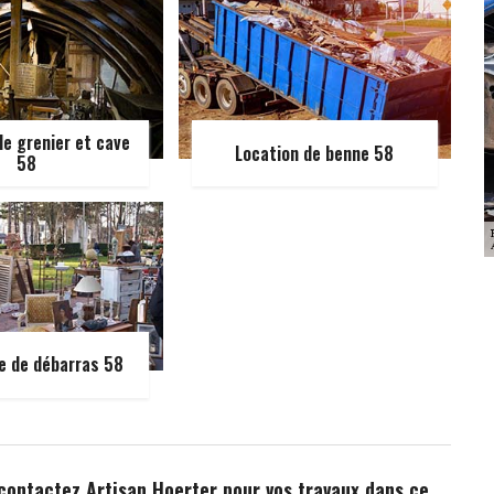
e grenier et cave
Location de benne 58
58
e de débarras 58
 contactez Artisan Hoerter pour vos travaux dans ce