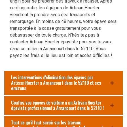
engin pour se préparer des travaux à réaliser. Après
ce diagnostic, les équipes de Artisan Hoerter
viendront la prendre avec des transports et
remorquage. En moins de 48 heures, votre épave sera
transportée à la casse gratuitement pour vous
débarrasser de toute charge. N’hésitez pas à
contacter Artisan Hoerter épaviste pour vos travaux
dans ce milieu à Arnancourt dans le 52110. Vous
payez les frais si le lieu est loin et accès difficiles !
Les interventions d'élimination des épaves par
Artisan Hoerter à Arnancourt dans le 52110 et ses
environs
Confiez vos épaves de voiture à un Artisan Hoerter
épaviste professionnel à Arnancourt dans le 52110 !
Tout ce qu'il faut savoir sur les travaux