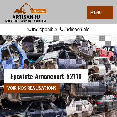
MENU
indisponible
indisponible
Epaviste Arnancourt 52110
VOIR NOS RÉALISATIONS