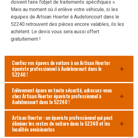
doivent faire l’objet de traitements spécifiques ».
Mais au moment où il enlève votre véhicule, si les
équipes de Artisan Hoerter à Audeloncourt dans le
52240 retrouvent des pièces encore valables, ils les
achètent. Le devis vous sera aussi offert
gratuitement !
Confiez vos épaves de voiture à un Artisan Hoerter
épaviste professionnel à Audeloncourt dans le
52240 !
Enlèvement épave en toute sécurité, adressez-vous
chez Artisan Hoerter épaviste professionnel à
Audeloncourt dans le 52240 !
Artisan Hoerter : un épaviste professionnel qui peut
éliminer les restes de voiture dans le 52240 et les
localités avoisinantes