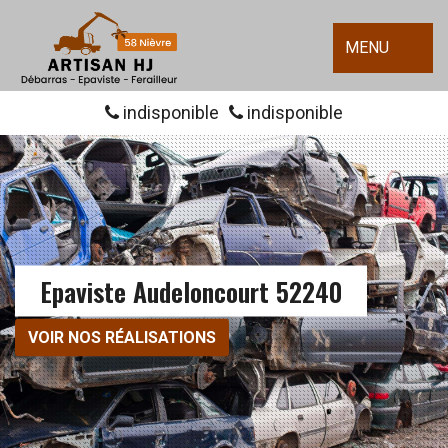
MENU
indisponible
indisponible
Epaviste Audeloncourt 52240
VOIR NOS RÉALISATIONS