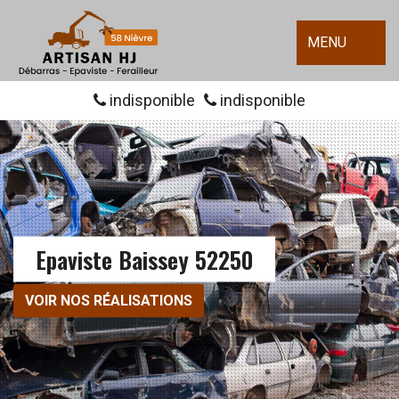
MENU
indisponible
indisponible
Epaviste Baissey 52250
VOIR NOS RÉALISATIONS