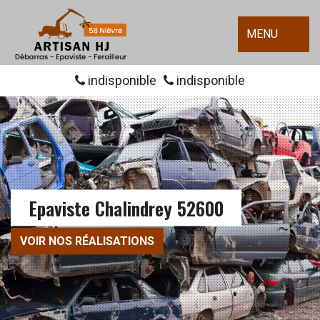
MENU
indisponible
indisponible
Epaviste Chalindrey 52600
VOIR NOS RÉALISATIONS