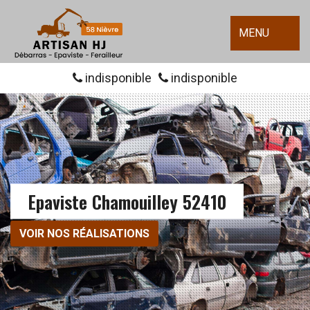
MENU
indisponible
indisponible
Epaviste Chamouilley 52410
VOIR NOS RÉALISATIONS