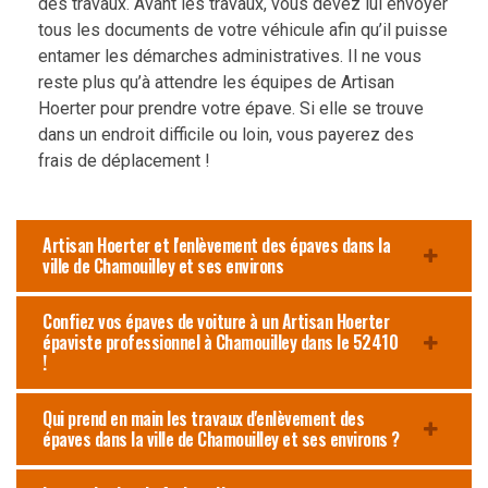
des travaux. Avant les travaux, vous devez lui envoyer
tous les documents de votre véhicule afin qu’il puisse
entamer les démarches administratives. Il ne vous
reste plus qu’à attendre les équipes de Artisan
Hoerter pour prendre votre épave. Si elle se trouve
dans un endroit difficile ou loin, vous payerez des
frais de déplacement !
Artisan Hoerter et l'enlèvement des épaves dans la
ville de Chamouilley et ses environs
Confiez vos épaves de voiture à un Artisan Hoerter
épaviste professionnel à Chamouilley dans le 52410
!
Qui prend en main les travaux d'enlèvement des
épaves dans la ville de Chamouilley et ses environs ?