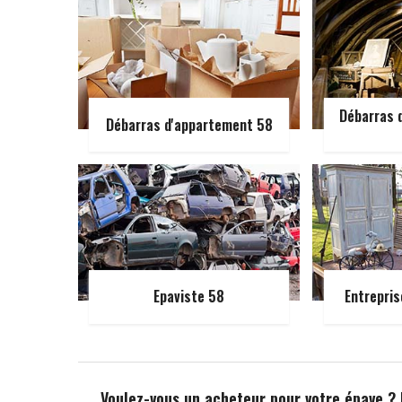
Débarras d
Débarras d'appartement 58
Epaviste 58
Entrepris
Voulez-vous un acheteur pour votre épave ?