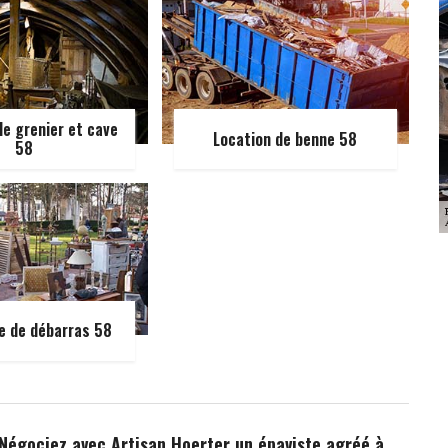
e grenier et cave
Location de benne 58
58
e de débarras 58
 Négociez avec Artisan Hoerter un épaviste agréé à