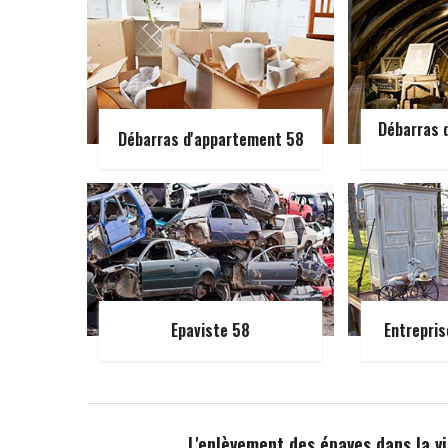
Débarras d
Débarras d'appartement 58
Epaviste 58
Entrepris
L'enlèvement des épaves dans la vi