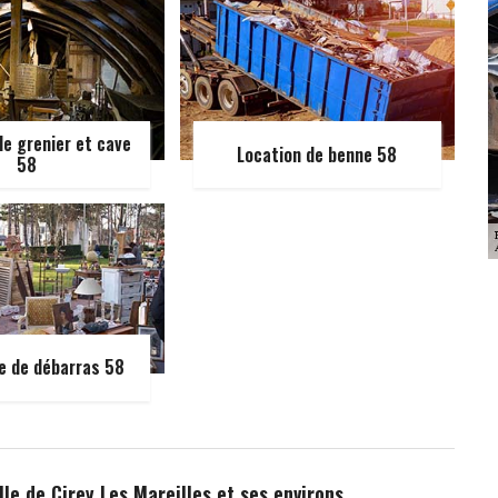
e grenier et cave
Location de benne 58
58
e de débarras 58
lle de Cirey Les Mareilles et ses environs