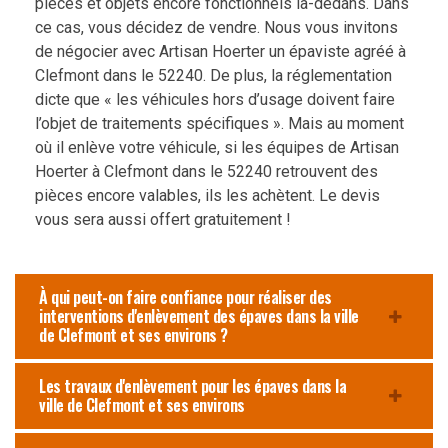
pièces et objets encore fonctionnels là-dedans. Dans
ce cas, vous décidez de vendre. Nous vous invitons
de négocier avec Artisan Hoerter un épaviste agréé à
Clefmont dans le 52240. De plus, la réglementation
dicte que « les véhicules hors d’usage doivent faire
l’objet de traitements spécifiques ». Mais au moment
où il enlève votre véhicule, si les équipes de Artisan
Hoerter à Clefmont dans le 52240 retrouvent des
pièces encore valables, ils les achètent. Le devis
vous sera aussi offert gratuitement !
À qui peut-on faire confiance pour réaliser des
interventions d'enlèvement des épaves dans la ville
de Clefmont et ses environs ?
Les travaux d'enlèvement pour les épaves dans la
ville de Clefmont et ses environs