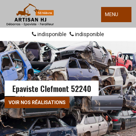
MENU
indisponible
indisponible
Epaviste Clefmont 52240
VOIR NOS RÉALISATIONS