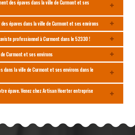
ment des épaves dans la ville de Curmont et ses
 des épaves dans la ville de Curmont et ses environs
paviste professionnel à Curmont dans le 52330 !
e de Curmont et ses environs
es dans la ville de Curmont et ses environs dans le
otre épave. Venez chez Artisan Hoerter entreprise