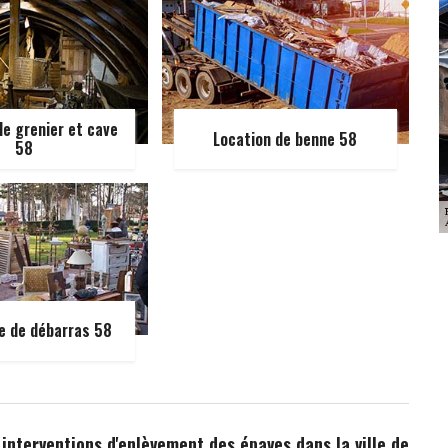
e grenier et cave
Location de benne 58
58
e de débarras 58
 interventions d'enlèvement des épaves dans la ville de