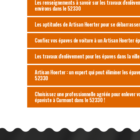
Les renseignements à savoir sur les travaux d'enlève
environs dans le 52330
Les aptitudes de Artisan Hoerter pour se débarrasser
Confiez vos épaves de voiture à un Artisan Hoerter é
Les travaux d'enlèvement pour les épaves dans la vill
Artisan Hoerter : un expert qui peut éliminer les épav
52330
Choisissez une professionnelle agréée pour enlever v
épaviste à Curmont dans le 52330 !