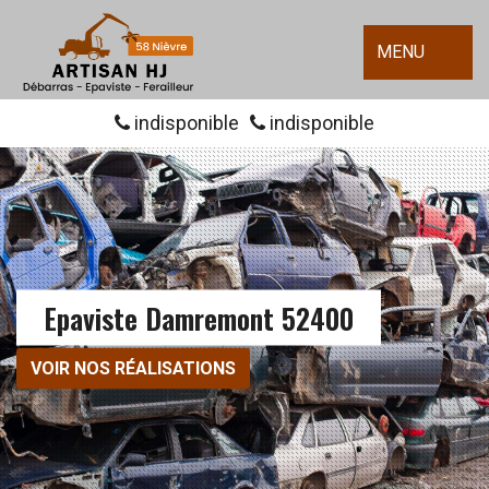
MENU
indisponible
indisponible
Epaviste Damremont 52400
VOIR NOS RÉALISATIONS