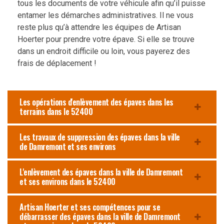
tous les documents de votre véhicule afin qu’il puisse
entamer les démarches administratives. Il ne vous
reste plus qu’à attendre les équipes de Artisan
Hoerter pour prendre votre épave. Si elle se trouve
dans un endroit difficile ou loin, vous payerez des
frais de déplacement !
Les opérations d'enlèvement des épaves dans les
terrains dans le 52400
Les travaux de suppression des épaves dans la ville
de Damremont et ses environs
L'enlèvement des épaves dans la ville de Damremont
et ses environs dans le 52400
Artisan Hoerter et ses compétences pour se
débarrasser des épaves dans la ville de Damremont