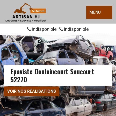
MENU
indisponible
indisponible
Epaviste Doulaincourt Saucourt
52270
VOIR NOS RÉALISATIONS