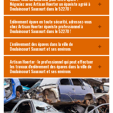
Négociez avec Artisan Hoerter un épaviste agréé à
Doulaincourt Saucourt dans le 52270 !
Enlèvement épave en toute sécurité, adressez-vous
chez Artisan Hoerter épaviste professionnel à
Doulaincourt Saucourt dans le 52270 !
L'enlèvement des épaves dans la ville de
Doulaincourt Saucourt et ses environs
Artisan Hoerter : le professionnel qui peut effectuer
les travaux d'enlèvement des épaves dans la ville de
Doulaincourt Saucourt et ses environs