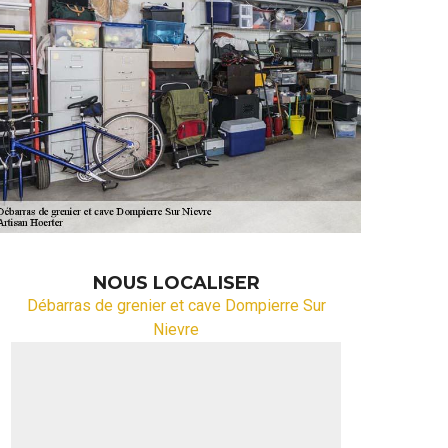
NOUS LOCALISER
Débarras de grenier et cave Dompierre Sur
Nievre