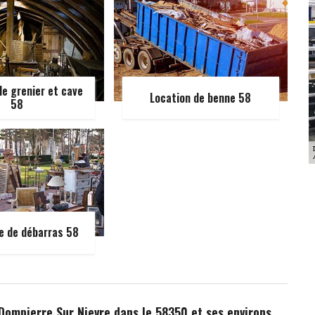
e grenier et cave
Location de benne 58
58
e de débarras 58
 Dompierre Sur Nievre dans le 58350 et ses environs