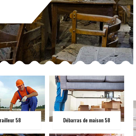
railleur 58
Débarras de maison 58