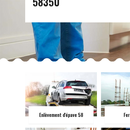
58350
Enlèvement d'épave 58
Fer