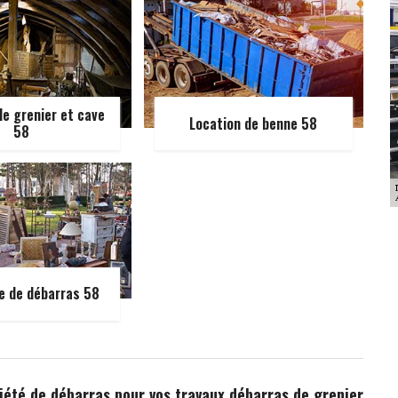
e grenier et cave
Location de benne 58
58
e de débarras 58
ciété de débarras pour vos travaux débarras de grenier