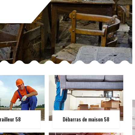
railleur 58
Débarras de maison 58