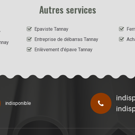
Autres services
Epaviste Tannay
Ferr
y
Entreprise de débarras Tannay
Ach
nnay
Enlèvement d'épave Tannay
indis
indisponible
indis