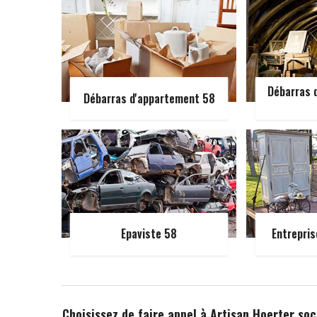
Débarras d
Débarras d'appartement 58
Epaviste 58
Entrepris
Choisissez de faire appel à Artisan Hoerter so